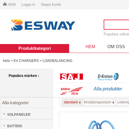
HEM
Logga in
Skapa Konto
Populära sökn
HEM
OM OSS
Produktkategori
hela
>
EV CHARGERS
>
LOADBALANCING
Populära märken：
Alla produkter
SAJ
El-kretsen
standard
försäljningsvolym
Listnin
Alla kategorier
KEHUA TECH
SOLPANELER
BATTERI