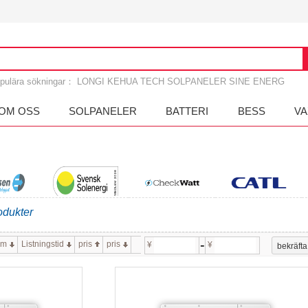
pulära sökningar：
LONGI
KEHUA TECH
SOLPANELER
SINE ENERG
OM OSS
SOLPANELER
BATTERI
BESS
VA
odukter
etsen
Svensk Solenergi
Checkwatt
CATL
-
ym
Listningstid
pris
pris
¥
¥
bekräfta