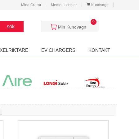
Mina Ordrar
Medlemscenter
Kundvagn
0
sök
Min Kundvagn
XELRIKTARE
EV CHARGERS
KONTAKT
Aire
LONGI
SINE ENERGY