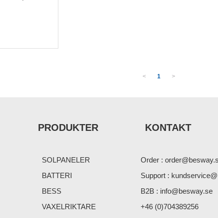
<
1
>
PRODUKTER
KONTAKT
SOLPANELER
Order : order@besway.
BATTERI
Support : kundservice
BESS
B2B : info@besway.se
VAXELRIKTARE
+46 (0)704389256