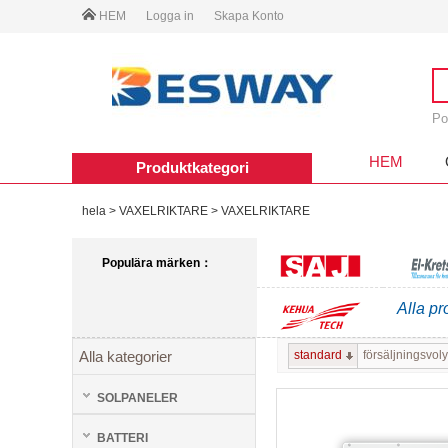
HEM
Logga in
Skapa Konto
Po
HEM
Produktkategori
hela
>
VAXELRIKTARE
>
VAXELRIKTARE
Populära märken：
Alla pr
SAJ
El-kr
standard
försäljningsvol
Alla kategorier
KEHUA TECH
SOLPANELER
BATTERI