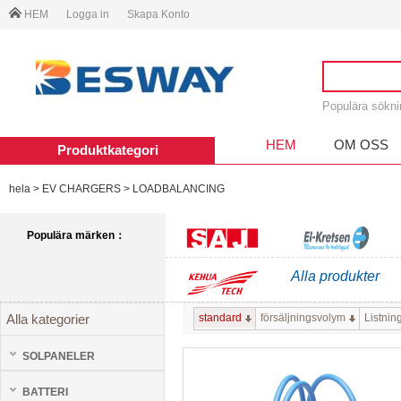
HEM
Logga in
Skapa Konto
Populära sökn
HEM
OM OSS
Produktkategori
hela
>
EV CHARGERS
>
LOADBALANCING
Populära märken：
Alla produkter
SAJ
El-kretsen
standard
försäljningsvolym
Listnin
Alla kategorier
KEHUA TECH
SOLPANELER
BATTERI