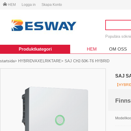
HEM
Logga in
Skapa Konto
Populära sökn
Produktkategori
HEM
OM OSS
startsida
>
HYBRIDVAXELRIKTARE
> SAJ CH2-50K-T6 HYBRID
SAJ S
【HYBRI
Finns
Modellk