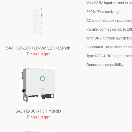
Max 22.5A input current to b
200% PV oversizing
AC retrofit & easy installatio
Parallel connection up to 1
With UPS function switch ti
Supported 100% three phas
SAJ HS3-10K+10kWh/12K+15kWh
Finns i lager
Type II AC & DC surge protec
Generator compatibility
SAJ H2-30K-T3 HYBRID
Finns i lager