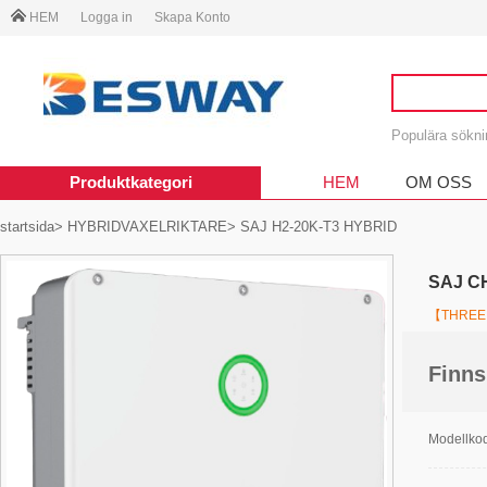
HEM
Logga in
Skapa Konto
Populära sökn
Produktkategori
HEM
OM OSS
startsida
>
HYBRIDVAXELRIKTARE
> SAJ H2-20K-T3 HYBRID
SAJ C
【THREE 
Finns
Modellk