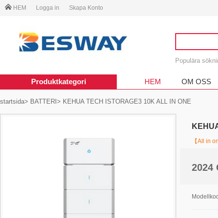
HEM
Logga in
Skapa Konto
Populära sökn
Produktkategori
HEM
OM OSS
startsida
>
BATTERI
> KEHUA TECH ISTORAGE3 10K ALL IN ONE
KEHUA
【All in 
2024
Modellk