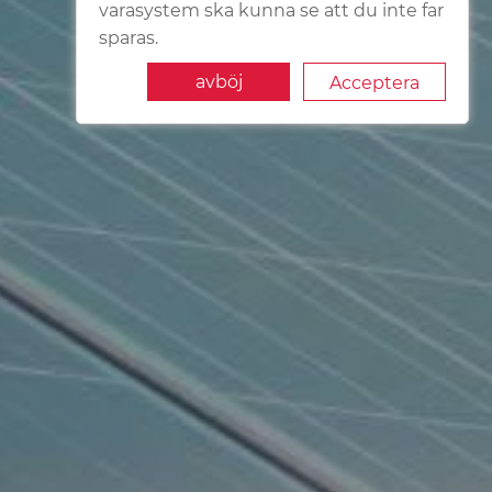
varasystem ska kunna se att du inte far
sparas.
avböj
Acceptera